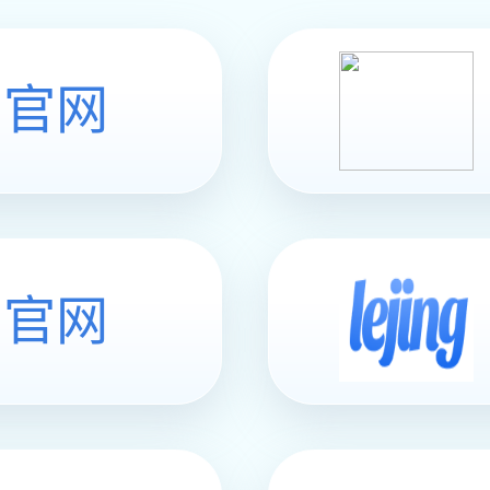
:GB867 不锈钢平
彩神:GB12616不锈钢
彩神:GB
锈钢弹性圆柱开口定
GB882不锈钢带孔
不锈