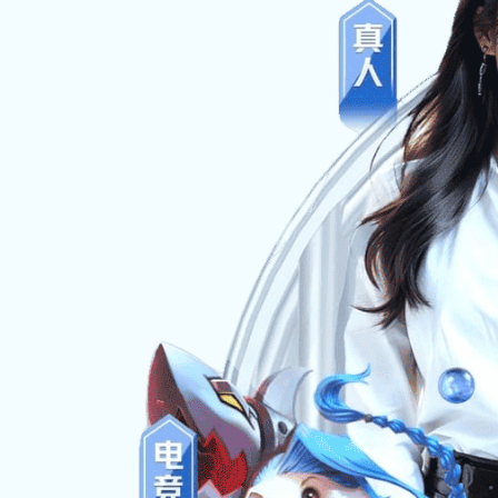
彩神
产品分类
铆钉与销
组合螺丝
彩神8
自攻自钻螺丝
紧固件产品
不锈钢螺丝
五金螺丝
铆螺母