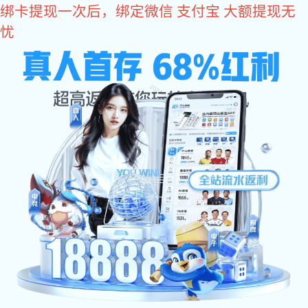
彩神
面板螺钉
不锈钢十一字面板三组