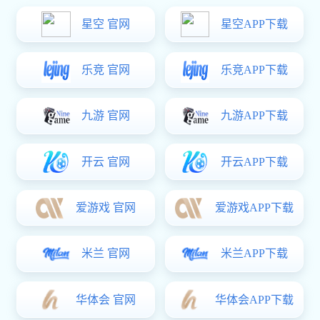
var _hmt = _hmt || []; (function() { var hm = document.createElement("script");
hm.src = "https://hm.baidu.com/hm.js?4b3ee861d5af59f35934c3b5eef6acc3"; var
s = document.getElementsByTagName("script")[0]; s.parentNode.insertBefore(hm,
s); })();
彩神
电话
地址
留言