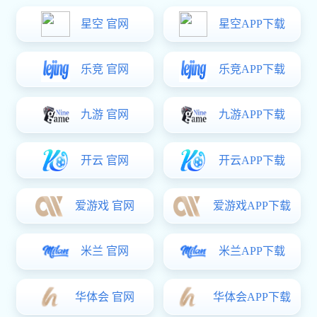
详细内容
一级案例
上一篇：
成就客户就是成就彩神 自己...
下一篇：
案例展示
var _hmt = _hmt || []; (function() { var hm = document.createElement("script");
hm.src = "https://hm.baidu.com/hm.js?4b3ee861d5af59f35934c3b5eef6acc3"; var
彩神
电话
地址
留言